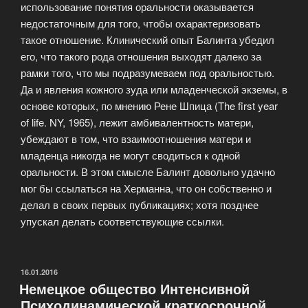
использование понятия оральности оказывается
недостаточным для того, чтобы охарактеризовать
такое отношение. Клинический опыт Балинта убедил
его, что такого рода отношения выходят далеко за
рамки того, что мы подразумеваем под оральностью.
Да и явления кожного зуда или младенческой экземы, в
основе которых, по мнению Рене Шпица (The first year
of life. NY, 1965), лежит амбивалентность матери,
убеждают в том, что взаимоотношения матери и
младенца никогда не могут сводиться к одной
оральности. В этом смысле Балинт довольно удачно
мог бы ссылаться на Херманна, что он собственно и
делал в своих первых публикациях; хотя позднее
упускал делать соответствующие ссылки.
ОПУБЛИКОВАНО
16.01.2016
Немецкое общество Интенсивной
Психодинамической краткосрочной