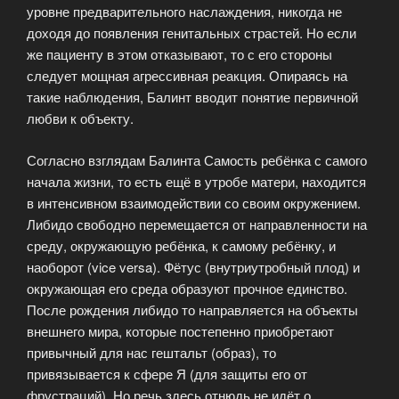
уровне предварительного наслаждения, никогда не
доходя до появления генитальных страстей. Но если
же пациенту в этом отказывают, то с его стороны
следует мощная агрессивная реакция. Опираясь на
такие наблюдения, Балинт вводит понятие первичной
любви к объекту.
Согласно взглядам Балинта Самость ребёнка с самого
начала жизни, то есть ещё в утробе матери, находится
в интенсивном взаимодействии со своим окружением.
Либидо свободно перемещается от направленности на
среду, окружающую ребёнка, к самому ребёнку, и
наоборот (vice versa). Фётус (внутриутробный плод) и
окружающая его среда образуют прочное единство.
После рождения либидо то направляется на объекты
внешнего мира, которые постепенно приобретают
привычный для нас гештальт (образ), то
привязывается к сфере Я (для защиты его от
фрустраций). Но речь здесь отнюдь не идёт о