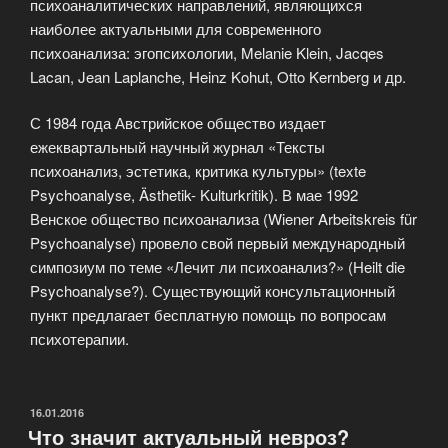
психоаналитических направлений, являющихся
наиболее актуальными для современного
психоанализа: эгопсихологии, Melanie Klein, Jacqes
Lacan, Jean Laplanche, Heinz Kohut, Otto Kernberg и др.
С 1984 года Австрийское общество издает
ежеквартальный научный журнал «Тексты
психоанализ, эстетика, критика культуры» (texte
Psychoanalyse, Ästhetik- Kulturkritik). В мае 1992
Венское общество психоанализа (Wiener Arbeitskreis für
Psychoanalyse) провело свой первый международный
симпозиум по теме «Лечит ли психоанализ?» (Heilt die
Psychoanalyse?). Существующий консультационный
пункт предлагает бесплатную помощь по вопросам
психотерапии.
ОПУБЛИКОВАНО
16.01.2016
Что значит актуальный невроз?