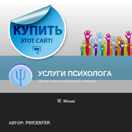
Перейти
к
содержимому
УСЛУГИ ПCИХОЛОГА
Центр психологической помощи
Меню
АВТОР:
PSYCENTER