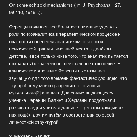
On some schizoid mechanisms (Int. J. Psychoanal., 27,
99-110, 1946 г.).
Ференци начинает всё большее внимание уделять
роли психоаналитика в терапевтическом процессе и
опасности нанесения аналитиком повторной
психической травмы, имевшей место в далёком
детстве, и всё только из-за того, что аналитик пытается
сохранять безразличное, нейтральное отношение. В
клиническом дневнике Ференци высказывает
звучащую для того времени фантастическую идею, что
эту проблему можно разрешить с помощью
мутуального[3] анализа. Два самых выдающихся
ученика Ференци, Балинт и Херманн, продолжали
развивать идеи учителя дальше. При этом каждый из
них пошёл другим путём в соответствии со своей
личностной структурой.
2. Михаэль Балинт