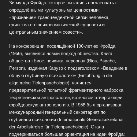
Зигмунда Фройда, которое пытались согласовать с
определёнными культурными ценностями:
«признанием трансцендентной связи человека,
единства его психосоматической сущности и
центральным значением совести».
На конференции, посвящённой 100-летию Фройда
(1956), выявился новый подход общества. Книга
общества «Биос, психика, персона» (Bios, Psyche,
Person), изданная Карузо с подзаголовком «Введение в
общую глубинную психологию» (Einführung in die
allgemeine Tiefenpsychologie), является
предварительной попыткой фрагментарного наброска
теоретической антропологии, во многом отвергающей
фройдовскую антропологию. В 1958 был организован
международный генеральный секретариат по
глубинной психологии (Internationale Generalsekretariat
der Arbeitskreise für Tiefenpsychologie). Стала
подчёркиваться большая ориентация на идеи Фройда: