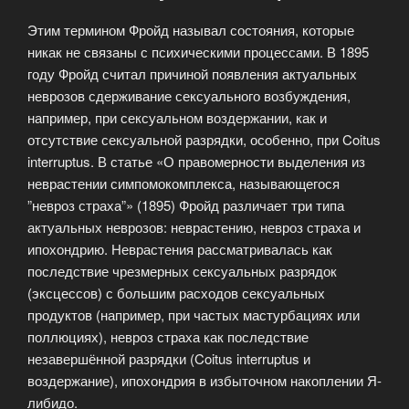
Этим термином Фройд называл состояния, которые
никак не связаны с психическими процессами. В 1895
году Фройд считал причиной появления актуальных
неврозов сдерживание сексуального возбуждения,
например, при сексуальном воздержании, как и
отсутствие сексуальной разрядки, особенно, при Coitus
interruptus. В статье «О правомерности выделения из
неврастении симпомокомплекса, называющегося
”невроз страха”» (1895) Фройд различает три типа
актуальных неврозов: неврастению, невроз страха и
ипохондрию. Неврастения рассматривалась как
последствие чрезмерных сексуальных разрядок
(эксцессов) с большим расходов сексуальных
продуктов (например, при частых мастурбациях или
поллюциях), невроз страха как последствие
незавершённой разрядки (Coitus interruptus и
воздержание), ипохондрия в избыточном накоплении Я-
либидо.