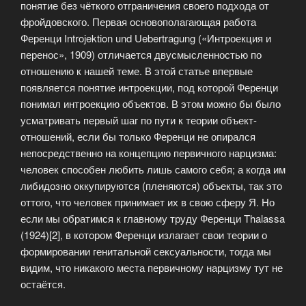
понятие без чёткого отграничения своего подхода от
фройдовского. Первая основополагающая работа
Ференци Introjektion und Uebertragung («Интроекция и
перенос», 1909) отличается двусмысленностью по
отношению к нашей теме. В этой статье впервые
появляется понятие интроекции, под которой Ференци
понимал интроекцию объектов. В этом можно бы было
усматривать первый шаг по пути к теории объект-
отношений, если бы только Ференци не опирался
непосредственно на концепцию первичного нарцизма:
человек способен любить лишь самого себя; а когда им
либидозно оккупируются (пленяются) объекты, так это
оттого, что человек принимает их в свою сферу Я. Но
если мы обратимся к главному труду Ференци Thalassa
(1924)[2], в котором Ференци излагает свои теории о
формировании генитальной сексуальности, тогда мы
видим, что никакого места первичному нарцизму тут не
остаётся.