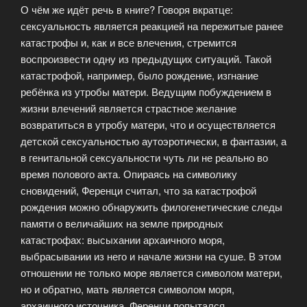
О чём же идёт речь в книге? Говоря вкратце:
сексуальность является реакцией на пережитые ранее
катастрофы и, как и все влечения, стремится
воспроизвести одну из предыдущих ситуаций. Такой
катастрофой, например, было рождение, изгнание
ребёнка из утробы матери. Ведущим побуждением в
жизни влечений является страстное желание
возвратиться в утробу матери, что и осуществляется
детской сексуальностью аутоэротически, в фантазии, а
в генитальной сексуальности чуть ли не реально во
время полового акта. Опираясь на символику
сновидений, Ференци считал, что за катастрофой
рождения можно обнаружить филогенетические следы
памяти о величайших на земле природных
катастрофах: высыхании архаичного моря,
выбрасывании из него и начале жизни на суше. В этом
отношении не только море является символом матери,
но и обратно, мать является символом моря,
архаичного источника. Ференци попытался