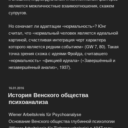
являются межличностные взаимоотношения, скажем
супругов.
Но означает ли адаптации «нормальность»? Юнг
считал, что «нормальный человек является идеальной
картиной, счастливая интеграция черт характера
которого является редким событием» (GW 7, 80). Такая
точка зрения схожа с идеями Фройда, считавшего
«нормальность» «фикцией идеала» («Завершённый и
незавершённый анализ», 1937).
ОПУБЛИКОВАНО
16.01.2016
История Венского общества
психоанализа
Wiener Arbeitskreis für Psychoanalyse
Основание Венского общества глубинной психологии
(Wiener Arbeitskreis für Tiefenpsychologie) в 1947 году