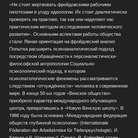
«Не стоит жертвовать фройдовскими рабочими
гипотезами в угоду идеологии. Их стоит диалектически
проверять на практике, так как они наделяют нас
практическим методом исследования человеческого
развития». Основными аспектами работы общества
стали: Явная ориентация на фройдовский анализ
Попытка расширить психоаналитический подход
посредством обращённости к персоналистически-
философской антропологии Социально-
психологический подход, в котором
психопатологические феномены рассматриваются
следствием «отчуждённости» человека в современном
мире. В конце 50-ых годов «Венское общество»
приобрело характер международного обучающего
центра, превратившись в «Новую Венскую школу». В
1966 году была основана «Международная федерация
обществ глубинной психологии» (Internationale
Föderation der Arbeitskreise für Tiefenpsychologie). И.
Карузо и Р. Шиндлер (I. Caruso, R. Schindler) стали