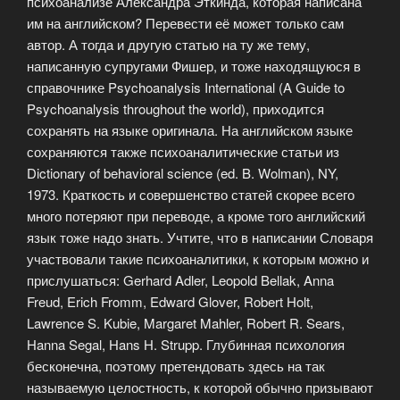
психоанализе Александра Эткинда, которая написана
им на английском? Перевести её может только сам
автор. А тогда и другую статью на ту же тему,
написанную супругами Фишер, и тоже находящуюся в
справочнике Psychoanalysis International (A Guide to
Psychoanalysis throughout the world), приходится
сохранять на языке оригинала. На английском языке
сохраняются также психоаналитические статьи из
Dictionary of behavioral science (ed. B. Wolman), NY,
1973. Краткость и совершенство статей скорее всего
много потеряют при переводе, а кроме того английский
язык тоже надо знать. Учтите, что в написании Словаря
участвовали такие психоаналитики, к которым можно и
прислушаться: Gerhard Adler, Leopold Bellak, Anna
Freud, Erich Fromm, Edward Glover, Robert Holt,
Lawrence S. Kubie, Margaret Mahler, Robert R. Sears,
Hanna Segal, Hans H. Strupp. Глубинная психология
бесконечна, поэтому претендовать здесь на так
называемую целостность, к которой обычно призывают