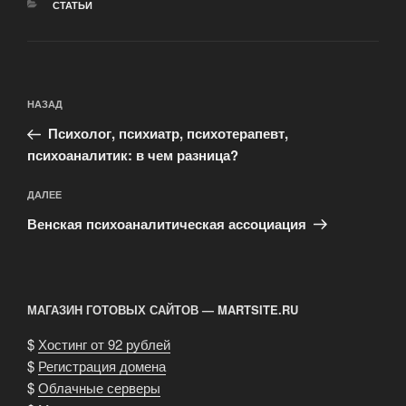
РУБРИКИ
СТАТЬИ
Навигация
Предыдущая
НАЗАД
по
запись:
записям
Психолог, психиатр, психотерапевт,
психоаналитик: в чем разница?
Следующая
ДАЛЕЕ
запись
Венская психоаналитическая ассоциация
МАГАЗИН ГОТОВЫХ САЙТОВ — MARTSITE.RU
$
Хостинг от 92 рублей
$
Регистрация домена
$
Облачные серверы