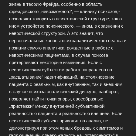
жизнь в теорию Фрейда, особенно в область
фрейдовского „невозможного“, — клинику психозов,-
позволяют говорить о психотической структуре, как о
ином устройстве психического, — ином, в сравнении с
невротической структурой. А это значит, что
первоначальные каноны психоаналитического сеанса и
позиции самого аналитика, рожденные в работе с
невротическими пациентами, в случае психоза
претерпевают некоторые изменения. Если с
невротическим субъектом работа направлена на
„расшатывание“ идентификаций, на столкновение
пациента с реальным, как внутренним, так и внешним,
в случае психоза аналитический дискурс, наоборот,
позволяет найти точки опоры, своеобразные
„пристежки“ между внутренней субъективной
реальностью пациента и реальностью внешней. Если
психотический субъект приходит на анализ, не
демонстрируя при этом явных бредовых симптомов и
галлюцинаций, однако жалуясь на „потерянность“ в