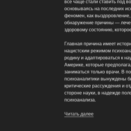
все чаще стали ставить под в
основываясь на последних ис
феномен, как выздоровление,
обнаружение причины — лече
здоровому состоянию, которое
Главная причина имеет истори
нацистским режимом психоан
родину и адаптироваться к н
Америке, которые предполага
заниматься только врачи. В п
психоаналитики вынуждены б
критические рассуждения и о
стороне науки, в надежде пол
психоанализа.
Читать далее
«Может
ли
психоанализ