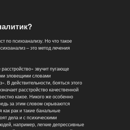
налитик?
ст по психоанализу. Но что такое
сихоанализ – это метод лечения
 расстройство» звучит пугающе
ими зловещими словами
». В действительности, бояться этого
означает расстройство качественной
вестно какое. Никого же особенно
 ведь за этим словом скрываются
 как рак и такие банальные
оят дела и с психическими
людей, например, легкие депрессивные