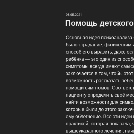
вылечить?»
ОПУБЛИКОВАНО
06.05.2021
Помощь детского
Основная идея психоанализа с
было страдание, физическим 
способ его выразить, даже ес
ребёнка — это один из способо
симптомы всегда имеют смысл
заключается в том, чтобы это
возможность рассказать ребён
помощи симптомов. Соответст
пациенту определить своё мес
найти возможности для симво
которые были до этого заключ
ему облегчение. Все эти иде
практикой, которая показала, 
вышеуказанного лечения, начи