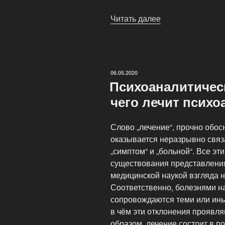
Читать далее
«Кто
такой
психоаналитик?
ОПУБЛИКОВАНО
06.05.2020
Психоаналитичес
чего лечит психо
Слово „лечение“, прочно обо
оказывается неразрывно связа
„симптом“ и „больной“. Все эт
существования представления 
медицинской наукой взгляда н
Соответственно, болезнями н
сопровождаются теми или ины
в чём эти отклонения проявл
образом, лечение состоит в п