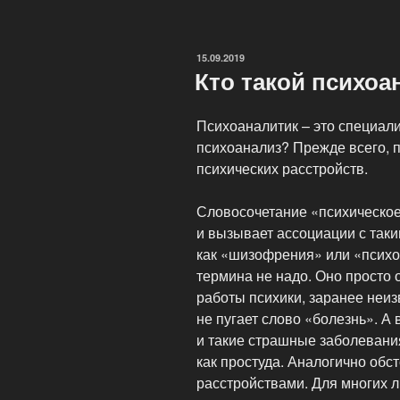
или
от
чего
ОПУБЛИКОВАНО
15.09.2019
лечит
Кто такой психоа
психоанализ?»
Психоаналитик – это специали
психоанализ? Прежде всего, п
психических расстройств.
Словосочетание «психическое
и вызывает ассоциации с так
как «шизофрения» или «психоз
термина не надо. Оно просто 
работы психики, заранее неиз
не пугает слово «болезнь». А
и такие страшные заболевания
как простуда. Аналогично обст
расстройствами. Для многих 