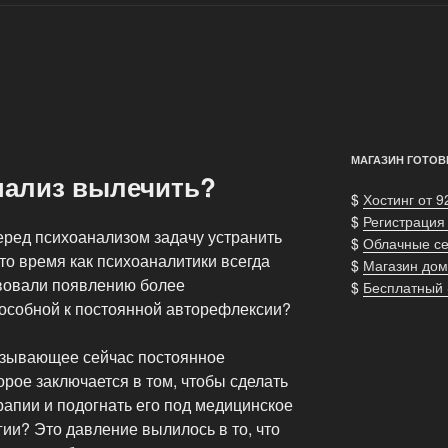
МАГАЗИН ГОТОВ
нализ вылечить?
$
Хостинг от 9
$
Регистрация
еред психоанализом задачу устранить
$
Облачные с
 то время как психоаналитики всегда
$
Магазин дом
твовали появлению более
$
Бесплатный
пособной к постоянной авторефлексии?
азывающее сейчас постоянное
орое заключается в том, чтобы сделать
апии и подогнать его под медицинское
ии? Это давление вылилось в то, что