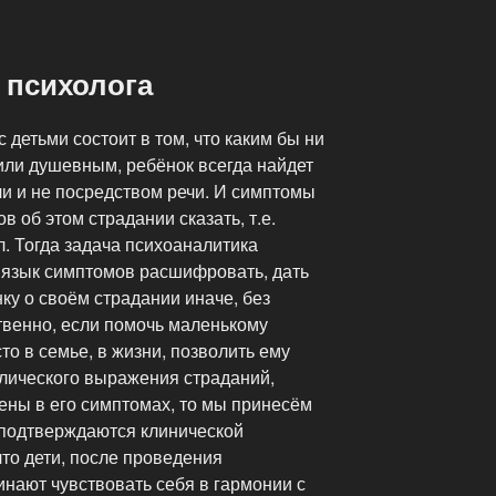
 психолога
 детьми состоит в том, что каким бы ни
или душевным, ребёнок всегда найдет
ли и не посредством речи. И симптомы
в об этом страдании сказать, т.е.
. Тогда задача психоаналитика
т язык симптомов расшифровать, дать
ку о своём страдании иначе, без
венно, если помочь маленькому
то в семье, в жизни, позволить ему
лического выражения страданий,
ены в его симптомах, то мы принесём
и подтверждаются клинической
что дети, после проведения
нают чувствовать себя в гармонии с