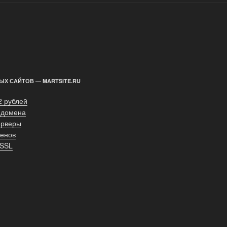
ЫХ САЙТОВ — MARTSITE.RU
2 рублей
 домена
ерверы
енов
 SSL