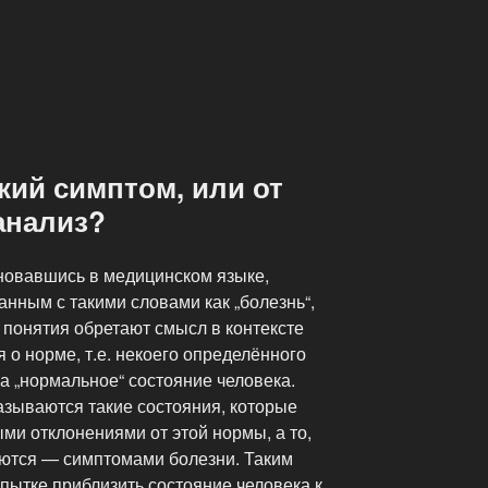
»
кий симптом, или от
анализ?
сновавшись в медицинском языке,
нным с такими словами как „болезнь“,
и понятия обретают смысл в контексте
о норме, т.е. некоего определённого
а „нормальное“ состояние человека.
азываются такие состояния, которые
ми отклонениями от этой нормы, а то,
яются — симптомами болезни. Таким
опытке приблизить состояние человека к