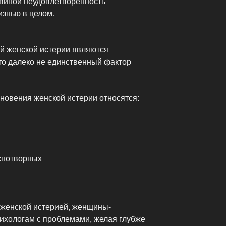
 виной неудовлетворенность
знью в целом.
й женской истерии являются
о далеко не единственный фактор
кновения женской истерии относятся:
снотворных
 женской истерией, женщины-
сихологам с проблемами, желая глубже