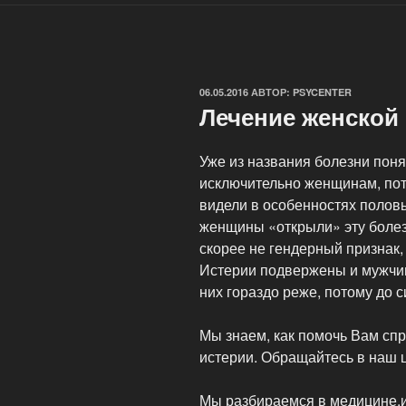
ОПУБЛИКОВАНО
06.05.2016
АВТОР:
PSYCENTER
Лечение женской
Уже из названия болезни пон
исключительно женщинам, пот
видели в особенностях полов
женщины «открыли» эту болез
скорее не гендерный признак,
Истерии подвержены и мужчин
них гораздо реже, потому до с
Мы знаем, как помочь Вам сп
истерии. Обращайтесь в наш ц
Мы разбираемся в медицине,и