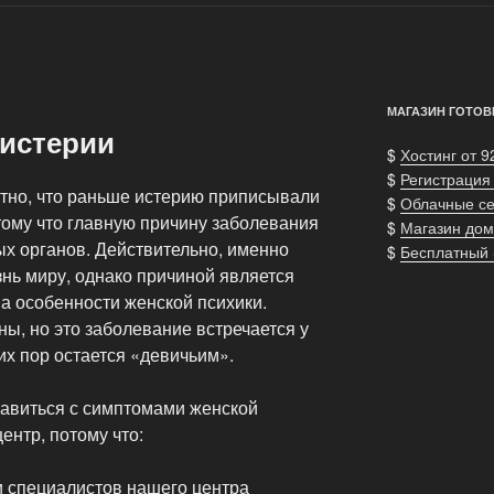
МАГАЗИН ГОТОВ
 истерии
$
Хостинг от 9
$
Регистрация
ятно, что раньше истерию приписывали
$
Облачные с
ому что главную причину заболевания
$
Магазин дом
ых органов. Действительно, именно
$
Бесплатный
нь миру, однако причиной является
 а особенности женской психики.
ы, но это заболевание встречается у
их пор остается «девичьим».
равиться с симптомами женской
ентр, потому что:
 специалистов нашего центра