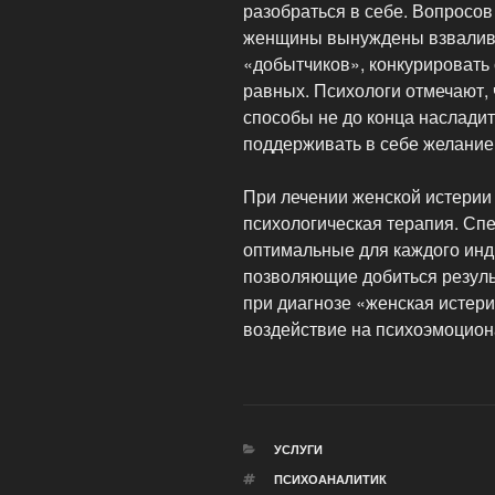
разобраться в себе. Вопросов
женщины вынуждены взвалива
«добытчиков», конкурировать
равных. Психологи отмечают,
способы не до конца насладить
поддерживать в себе желание 
При лечении женской истерии
психологическая терапия. Сп
оптимальные для каждого инд
позволяющие добиться результ
при диагнозе «женская истер
воздействие на психоэмоцио
РУБРИКИ
УСЛУГИ
МЕТКИ
ПСИХОАНАЛИТИК