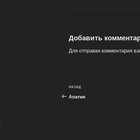
Добавить коммента
Для отправки комментария в
Навигация
Предыдущая
НАЗАД
по
запись:
Апатия
записям
.