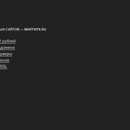
ЫХ САЙТОВ — MARTSITE.RU
2 рублей
 домена
ерверы
енов
 SSL