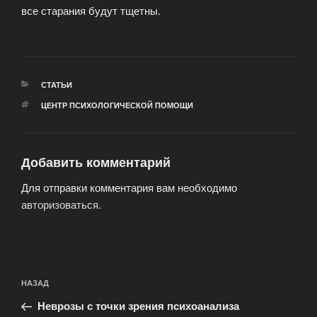
все старания будут тщетны.
РУБРИКИ
СТАТЬИ
МЕТКИ
ЦЕНТР ПСИХОЛОГИЧЕСКОЙ ПОМОЩИ
Добавить комментарий
Для отправки комментария вам необходимо
авторизоваться
.
Навигация
Предыдущая
НАЗАД
по
запись:
записям
Неврозы с точки зрения психоанализа