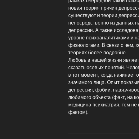
рамках очередной такой псих
новая теория причин депресс
существуют и теории депресс
непосредственно из данных н
депрессии. А такие исследов
уровне психоаналитиками и н
физиологами. В связи с чем, х
теориях более подробно.
Любовь в нашей жизни являет
сказать осевых понятий. Чело
в тот момент, когда начинает
значимого лица. Опыт показыва
депрессия, фобии, навязчивос
любимого объекта (факт, на 
медицина психиатрия, тем не 
фактом).