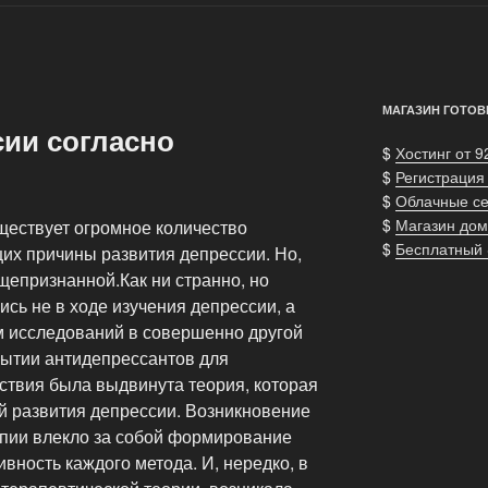
МАГАЗИН ГОТОВ
ии согласно
$
Хостинг от 9
$
Регистрация
$
Облачные с
$
Магазин дом
ществует огромное количество
$
Бесплатный
их причины развития депрессии. Но,
бщепризнанной.Как ни странно, но
сь не в ходе изучения депрессии, а
 исследований в совершенно другой
крытии антидепрессантов для
ствия была выдвинута теория, которая
й развития депрессии. Возникновение
пии влекло за собой формирование
ность каждого метода. И, нередко, в