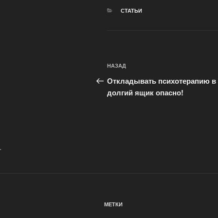
РУБРИКИ
СТАТЬИ
Навигация
Предыдущая
НАЗАД
по
запись:
Откладывать психотерапию в
записям
долгий ящик опасно!
.
МЕТКИ