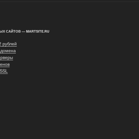
ЫХ САЙТОВ — MARTSITE.RU
2 рублей
 домена
ерверы
енов
 SSL