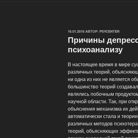
ОПУБЛИКОВАНО
16.01.2016
АВТОР:
PSYCENTER
Причины депресс
психоанализу
В настоящее время в мире су
различных теорий, объясняющ
ни одна из них не является о
большинство теорий создавали
являлись побочным продуктом
научной области. Так, при от
объяснения механизма их дей
автоматически стала и теорие
различных методов психотера
теорий, объясняющих эффектив