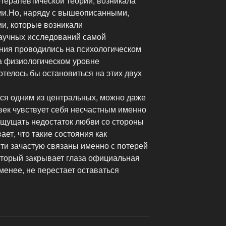
отерапевтической теории, возникала
ии.Но, наряду с вышеописанными,
ии, которые возникали
аучных исследований самой
ания проводились на психологическом
а физиологическом уровне
отелось бы остановиться на этих двух
ся одним из центральных, можно даже
век чувствует себя несчастным именно
 ощущать недостаток любви со стороны
ет, что такие состояния как
ти зачастую связаны именно с потерей
который закрывает глаза официальная
менее, не перестает оставаться